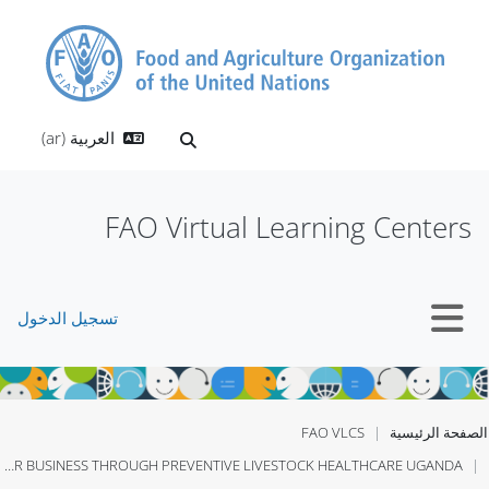
خطى إلى المحتوى الرئيسي
العربية ‎(ar)‎
تبديل إدخال البحث
FAO Virtual Learning Centers
تسجيل الدخول
واجهة جانبية
الصفحة الرئيسية
FAO VLCS
GROWING YOUR BUSINESS THROUGH PREVENTIVE LIVESTOCK HEALTHCARE UGANDA