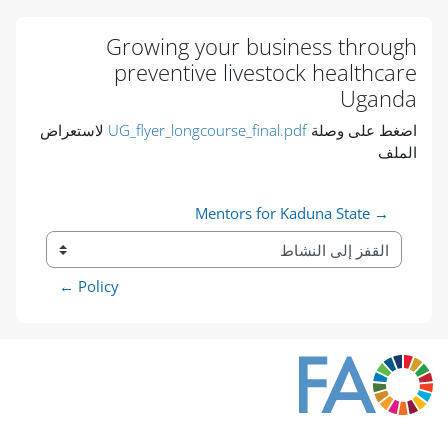
الكتل
الكتل
الكتل
الكتل
الكتل
الكتل
الكتل
الكتل
الكتل
الكتل
الكتل
Growing your business through
preventive livestock healthcare
Uganda
متطلبات الإكمال
اضغط على وصلة
UG_flyer_longcourse_final.pdf
لاستعراض
الملف
→ Mentors for Kaduna State
القفز إلى النشاط
Policy ←