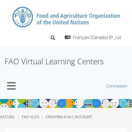
Passer au contenu principal
Français (Canada) ‎(fr_ca)‎
Activer/désactiver la saisie de recherch
FAO Virtual Learning Centers
Connexion
Panneau latéral
ACCUEIL
FAO VLCS
CREATING A VLC ACCOUNT
Blocs
Blocs
Blocs
Blocs
Blocs
Blocs
Blocs
Blocs
Blocs
Blocs
Blocs