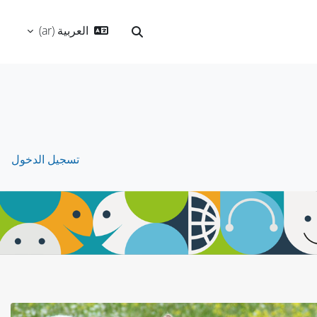
العربية ‎(ar)‎
تبديل إدخال البحث
تسجيل الدخول