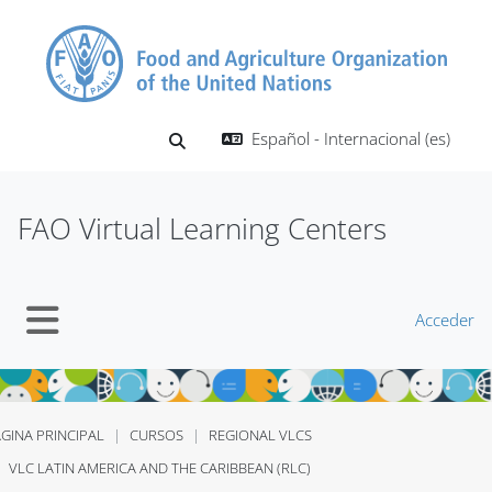
Salta al contenido principal
Español - Internacional ‎(es)‎
Selector de búsqueda de entrada
FAO Virtual Learning Centers
Acceder
Panel lateral
GINA PRINCIPAL
CURSOS
REGIONAL VLCS
VLC LATIN AMERICA AND THE CARIBBEAN (RLC)