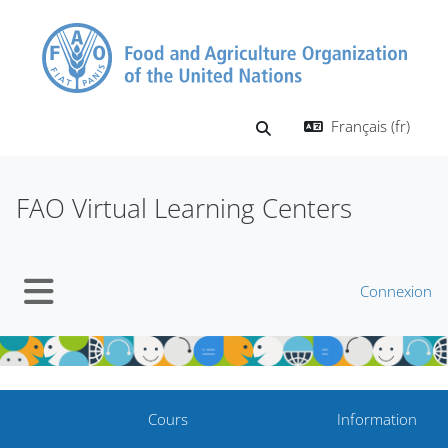
Passer au contenu principal
Français ‎(fr)‎
Activer/désactiver la saisi
FAO Virtual Learning Centers
Connexion
Panneau latéral
Cours
Information