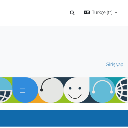
Türkçe ‎(tr)‎
Arama girişini değiştir
Giriş yap