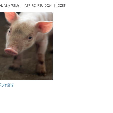
 ASIA (REU)
ASF_RO_REU_2024
ÖZET
a Română