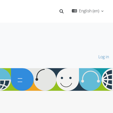
English ‎(en)‎
Toggle search input
Log in