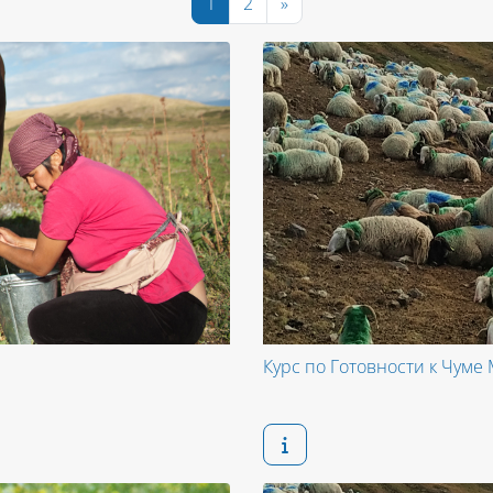
Page 1
Page 2
Next page
1
2
»
Курс по Готовности к Чум