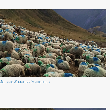
е Мелких Жвачных Животных