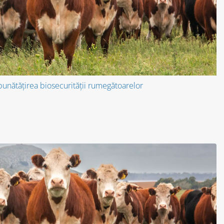
bunătățirea biosecurității rumegătoarelor