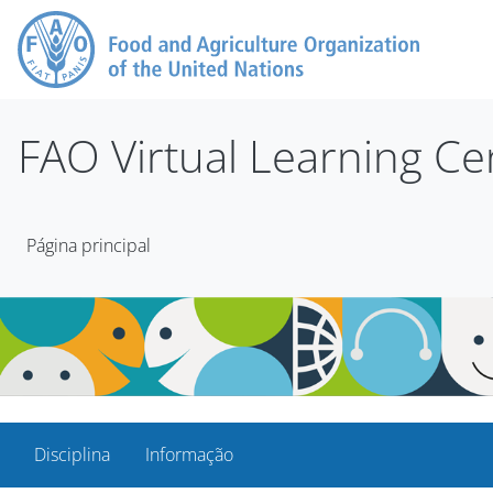
Ir para o conteúdo principal
FAO Virtual Learning Ce
Página principal
Disciplina
Informação