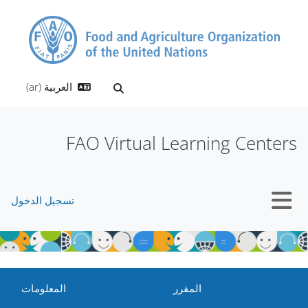
خطى إلى المحتوى الرئيسي
العربية ‎(ar)‎
تبديل إدخال البحث
FAO Virtual Learning Centers
تسجيل الدخول
واجهة جانبية
المقرر
المعلومات