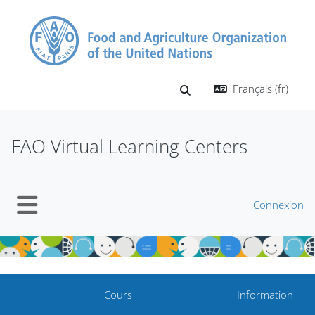
Passer au contenu principal
Français ‎(fr)‎
Activer/désactiver la saisi
FAO Virtual Learning Centers
Connexion
Panneau latéral
Cours
Information