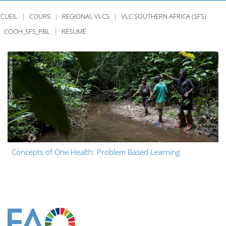
CUEIL
COURS
REGIONAL VLCS
VLC SOUTHERN AFRICA (SFS)
COOH_SFS_PBL
RÉSUMÉ
Concepts of One Health: Problem Based Learning