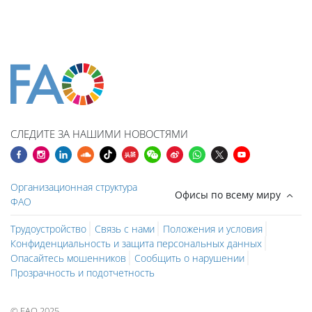
Блоки
Блоки
Блоки
Блоки
Блоки
Блоки
Блоки
Блоки
Блоки
Основные блоки контента
СЛЕДИТЕ ЗА НАШИМИ НОВОСТЯМИ
Организационная структура
Офисы по всему миру
ФАО
Трудоустройство
Связь с нами
Положения и условия
Конфиденциальность и защита персональных данных
Опасайтесь мошенников
Сообщить о нарушении
Прозрачность и подотчетность
© FAO 2025