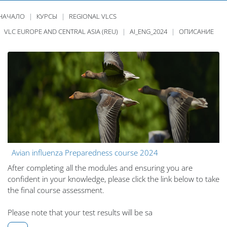
 НАЧАЛО
КУРСЫ
REGIONAL VLCS
VLC EUROPE AND CENTRAL ASIA (REU)
AI_ENG_2024
ОПИСАНИЕ
Avian influenza Preparedness course 2024
After completing all the modules and ensuring you are
confident in your knowledge, please click the link below to take
the final course assessment.
Please note that your test results will be sa