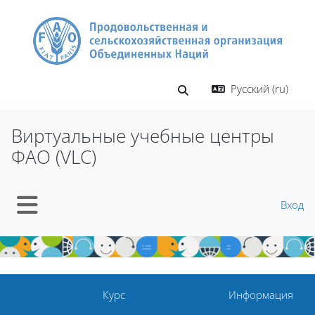
Перейти к основному содержанию
Русский ‎(ru)‎
Изменить данные поиско
Виртуальные учебные центры
ФАО (VLC)
Вход
Боковая панель
Курс
Информация