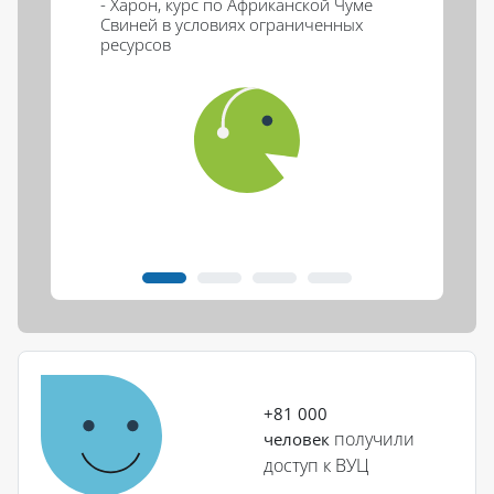
- Харон, курс по Африканской Чуме
Свиней в условиях ограниченных
ресурсов
Блоки
Пропустить (новый блок HTML)
+81 000
получили
человек
доступ к ВУЦ