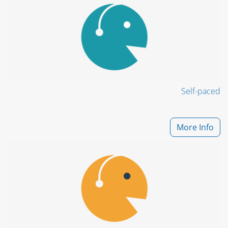
Self-paced
More Info