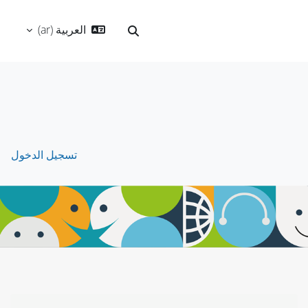
العربية ‎(ar)‎
تبديل إدخال البحث
تسجيل الدخول