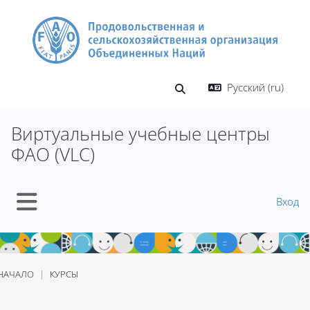
Перейти к основному содержанию
Русский ‎(ru)‎
Изменить данные поиско
Виртуальные учебные центры
ФАО (VLC)
Вход
Боковая панель
 НАЧАЛО
КУРСЫ