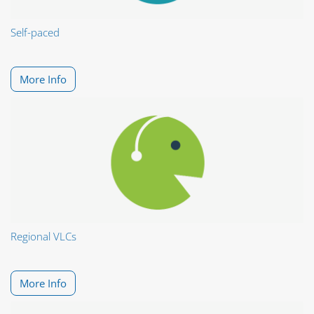
Self-paced
More Info
Regional VLCs
More Info